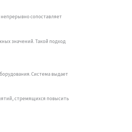
а непрерывно сопоставляет
жных значений. Такой подход
оборудования. Система выдает
иятий, стремящихся повысить