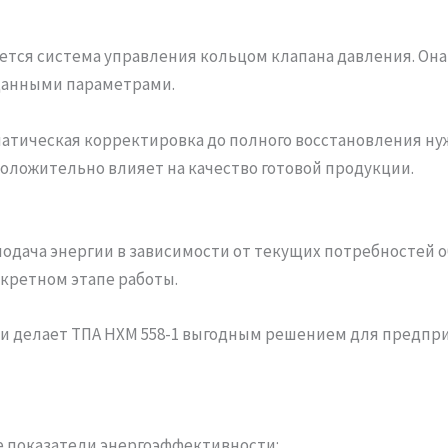
ется система управления кольцом клапана давления. Он
аданными параметрами.
атическая корректировка до полного восстановления ну
положительно влияет на качество готовой продукции.
одача энергии в зависимости от текущих потребностей 
кретном этапе работы.
 и делает ТПА HXM 558-1 выгодным решением для предпр
 показатели энергоэффективности: