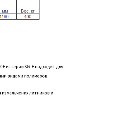
F из серии SG-F подходит для
ими видами полимеров.
я измельчения литников и