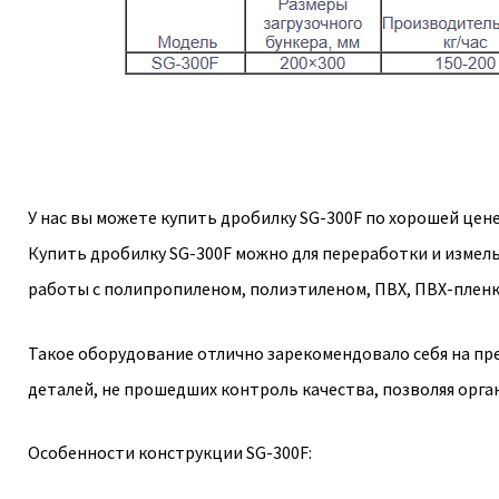
У нас вы можете купить дробилку SG-300F по хорошей цен
Купить дробилку SG-300F можно для переработки и измель
работы с полипропиленом, полиэтиленом, ПВХ, ПВХ-пленк
Такое оборудование отлично зарекомендовало себя на пре
деталей, не прошедших контроль качества, позволяя орг
Особенности конструкции SG-300F: