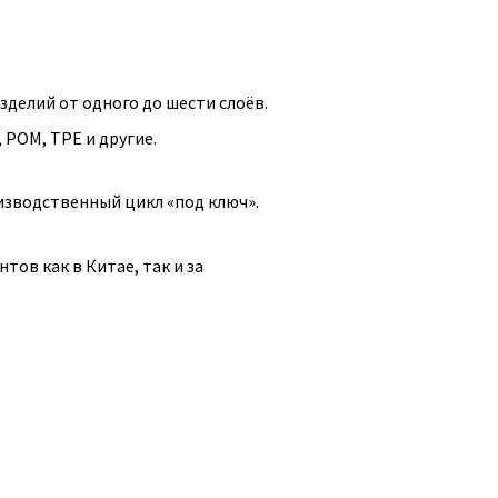
делий от одного до шести слоёв.
 POM, TPE и другие.
изводственный цикл «под ключ».
ов как в Китае, так и за