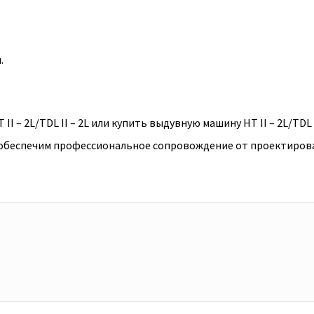
.
– 2L/TDL II – 2L или купить выдувную машину HT II – 2L/TDL II
обеспечим профессиональное сопровождение от проектирован