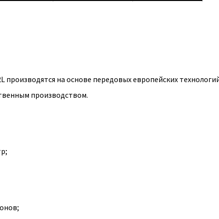
 2L производятся на основе передовых европейских технологи
твенным производством.
р;
онов;